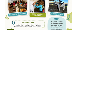
Stages techniques, activités:
Certaines activités vous sont
proposées
avec des facilités de paiement: